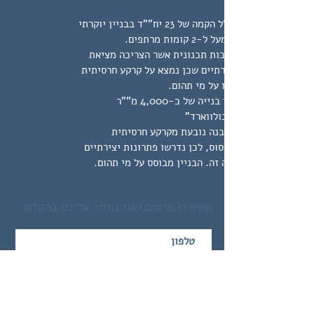
הפרויקט כולל הקמה של 23 יח""ד בבניין יוקרתי
למבנה מורכבות תכנונית אשר הצריכה מציאת
פתרונות יצירתיים שכן נמצא על קרקע חרסיתית
ונדרש לבססו על מי תהום.
סה""כ שטחי בנייה של כ-4,000 מ""ר
עבור חברת בולווארד"
מורכבות המבנה נובעת מקרקע חרסיתית
בעייתית לביסוס, לכן נדרשו פתרונות יצירתיים
בתכנון מבנה זה. הבניין מבוסס על מי תהום.
השאירו פרטים ואנו נחזור אליכם בהקדם