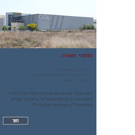
מחסני תאורה
שטח:
כ- 6,000 מ״ר
מיקום:
כנרת 10, איירפורט סיטי, לוד
הושלם ב-
2008
ייצוג הנדסי מול איירפורט סיטי לשלד הבניין,
ליווי
התכנון ובקרת הביצוע.
פיקוח על ביצוע כל עבודות
הגמר
המרלו"ג בשטח של 6,000 מ"ר.
חזור